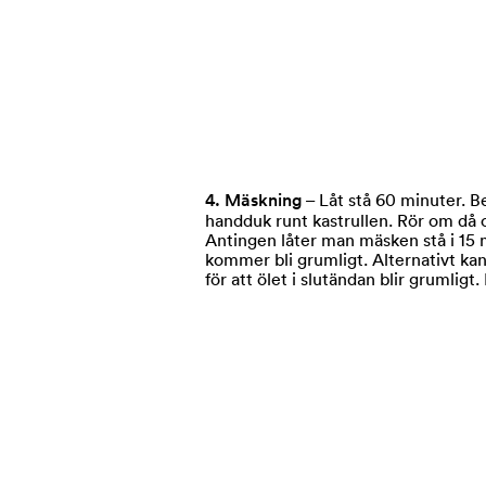
4. Mäskning
–
Låt stå 60 minuter. B
handduk runt kastrullen. Rör om då o
Antingen låter man mäsken stå i 15 m
kommer bli grumligt. Alternativt kan 
för att ölet i slutändan blir grumlig