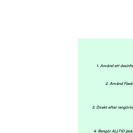
1. Använd ett desinf
2. Använd Flasks
3. Direkt efter rengöri
4. Rengör ALLTID jäskär