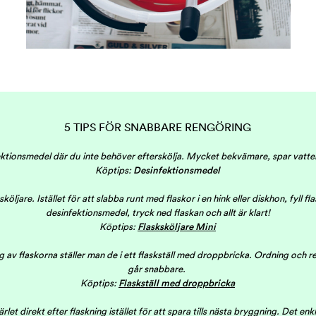
5 TIPS FÖR SNABBARE RENGÖRING
ektionsmedel där du inte behöver efterskölja. Mycket bekvämare, spar vatten
Köptips:
Desinfektionsmedel
köljare. Istället för att slabba runt med flaskor i en hink eller diskhon, fyll f
desinfektionsmedel, tryck ned flaskan och allt är klart!
Köptips:
Flasksköljare Mini
ng av flaskorna ställer man de i ett flaskställ med droppbricka. Ordning och 
går snabbare.
Köptips:
Flaskställ med droppbricka
let direkt efter flaskning istället för att spara tills nästa bryggning. Det enkl