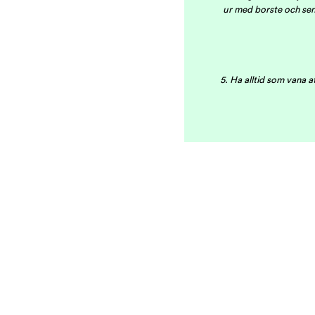
ur med borste och sen
5. Ha alltid som vana a