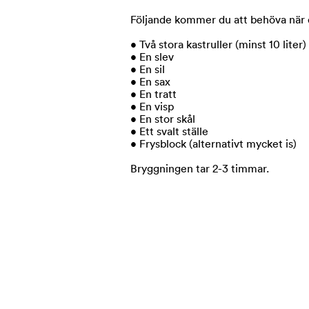
Följande kommer du att behöva när 
• Två stora kastruller (minst 10 liter)
• En slev
• En sil
• En sax
• En tratt
• En visp
• En stor skål
•
Ett svalt ställe
• Frysblock (alternativt mycket is)
Bryggningen tar 2-3 timmar.