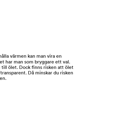
ehålla värmen kan man vira en
get har man som bryggare ett val.
ill ölet. Dock finns risken att ölet
r/transparent. Då minskar du risken
en.