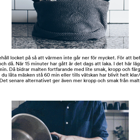
ehåll locket på så att värmen inte går ner för mycket. För att b
ch då. När 15 minuter har gått är det dags att laka.
I det här lä
in. Då bidrar malten fortfar
ande med lite smak, kropp och färg t
du låta mäsken stå 60 min eller tills vätskan har blivit helt kla
t. Det senare alternativet ger även mer kropp och smak från malt