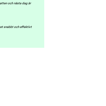
atten och nästa dag är
ket snabbt och effektivt