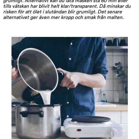
grumligt. Alternativt kan du låta mäsken stå 60 min eller
tills vätskan har blivit helt klar/transparent. Då minskar du
risken för att ölet i slutändan blir grumligt. Det senare
alternativet ger även mer kropp och smak från malten.