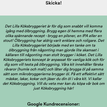
Skicka!
Det Lilla Köksbryggeriet är för dig som snabbt vill komma
igång med ölbryggning. Brygg egen öl hemma med flera
olika spännande recept - brygg en pilsner, en IPA eller en
stout! Ölbryggning har aldrig varit enklare och roligare. Det
Lilla Köksbryggeriet började med en tanke om ta
ölbryggning från någonting man gjorde lite skamset i
källaren till någonting man stolt brygger i köket. Det Lilla
Köksbryggeriets koncept är anpassat för vanliga kök och för
dig som vill testa på ölbryggning. Våra kit innehåller färska
råvaror (humle och malt) och låter dig brygga öl på samma
sätt som mikrobryggerierna brygger öl. På ett effektivt sätt
mäskar, lakar, kokar och jäser du din öl i våra kit. Vi kallar
det Köksbryggning.
Vill du veta mer kan du köpa vår bok om
just Köksbryggning här!
Google Kundrecensioner: