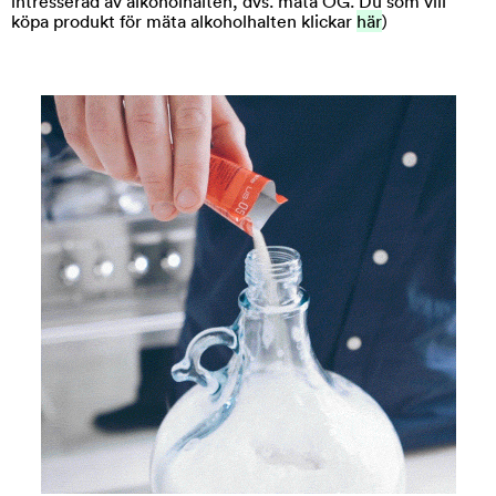
intresserad av alkoholhalten, dvs. mäta OG. Du som vill
köpa produkt för mäta alkoholhalten klickar
här
)