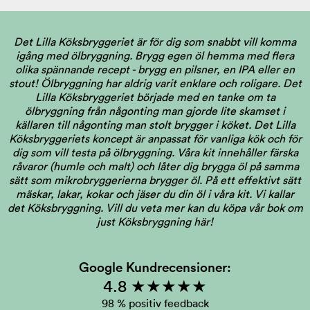
Det Lilla Köksbryggeriet är för dig som snabbt vill komma
igång med ölbryggning. Brygg egen öl hemma med flera
olika spännande recept - brygg en pilsner, en IPA eller en
stout! Ölbryggning har aldrig varit enklare och roligare. Det
Lilla Köksbryggeriet började med en tanke om ta
ölbryggning från någonting man gjorde lite skamset i
källaren till någonting man stolt brygger i köket. Det Lilla
Köksbryggeriets koncept är anpassat för vanliga kök och för
dig som vill testa på ölbryggning. Våra kit innehåller färska
råvaror (humle och malt) och låter dig brygga öl på samma
sätt som mikrobryggerierna brygger öl. På ett effektivt sätt
mäskar, lakar, kokar och jäser du din öl i våra kit. Vi kallar
det Köksbryggning.
Vill du veta mer kan du köpa vår bok om
just Köksbryggning här!
Google Kundrecensioner:
4.8 ★★★★★
98 % positiv feedback