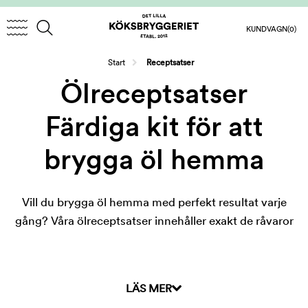
KUNDVAGN
(0)
/
Start
Receptsatser
Ölreceptsatser
Färdiga kit för att
brygga öl hemma
Vill du brygga öl hemma med perfekt resultat varje
gång? Våra ölreceptsatser innehåller exakt de råvaror
du behöver – i rätt mängd och kvalitet. Välj bland
klassiker som IPA, stout och lager eller upptäck
✅Vad ingår i en receptsats?
moderna smaker som sour eller New England Pale Ale.
LÄS MER
Passar både nybörjare och erfarna hembryggare.
• Torkad och krossad malt - färdig att användas