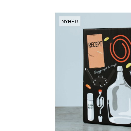
Välj sma
du är kl
sortim
NYHET!
och smak
rece
Våra öl
s
kaps
Vi
Att bry
Med nå
kva