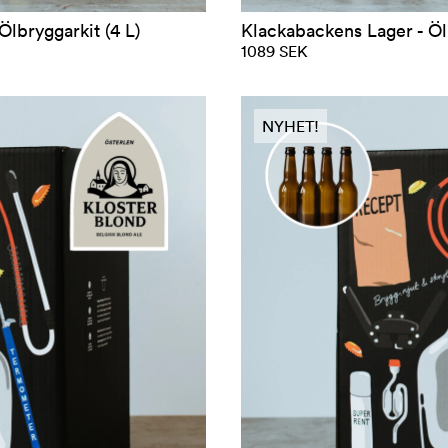
använder.
lbryggarkit (4 L)
Klackabackens Lager - Ölb
1089 SEK
1. Värm vatten och malt
2. Blanda i torrmalt och koka upp
NYHET!
3. Fortsätt koka med humle
4. Kyl ned och tillsätt jäst
5. Låt jäsa i 14 dagar
6. Kapsylera och tillsätt socker för kolsyra
7. Låt stå i ytterligare 14 dagar
8. Provsmaka och njut!
För mer detlajerade instruktioner, kolla in
här
!