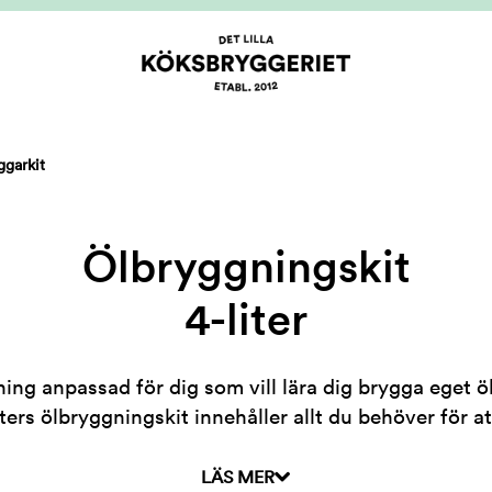
ggarkit
Ölbryggningskit
4-liter
ing anpassad för dig som vill lära dig brygga eget 
iters ölbryggningskit innehåller allt du behöver för a
öl!
LÄS MER