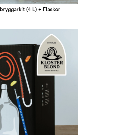
ryggarkit (4 L) + Flaskor