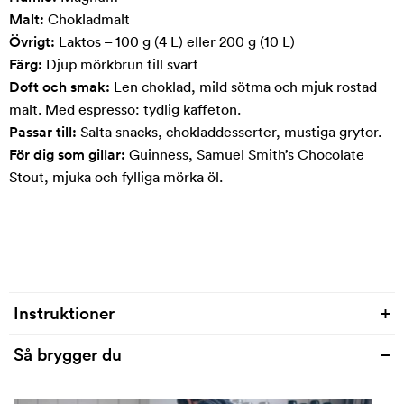
Malt:
Chokladmalt
Övrigt:
Laktos – 100 g (4 L) eller 200 g (10 L)
Färg:
Djup mörkbrun till svart
Doft och smak:
Len choklad, mild sötma och mjuk rostad
malt. Med espresso: tydlig kaffeton.
Passar till:
Salta snacks, chokladdesserter, mustiga grytor.
För dig som gillar:
Guinness, Samuel Smith’s Chocolate
Stout, mjuka och fylliga mörka öl.
Instruktioner
+
Så brygger du
–
Varje recept är unikt och det är viktigt att följa
instruktionerna noga för just ditt recept.
Instruktion för