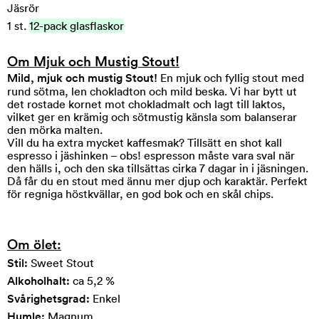
Jäsrör
1 st.
12-pack glasflaskor
Om
Mjuk och Mustig Stout
!
Mild, mjuk och mustig Stout!
En mjuk och fyllig stout med
rund sötma, len chokladton och mild beska. Vi har bytt ut
det rostade kornet mot chokladmalt och lagt till laktos,
vilket ger en krämig och sötmustig känsla som balanserar
den mörka malten.
Vill du ha extra mycket kaffesmak? Tillsätt en shot kall
espresso i jäshinken – obs! espresson måste vara sval när
den hälls i, och den ska tillsättas cirka 7 dagar in i jäsningen.
Då får du en stout med ännu mer djup och karaktär. Perfekt
för regniga höstkvällar, en god bok och en skål chips.
Om ölet:
Stil:
Sweet Stout
Alkoholhalt:
ca 5,2 %
Svårighetsgrad:
Enkel
Humle:
Magnum