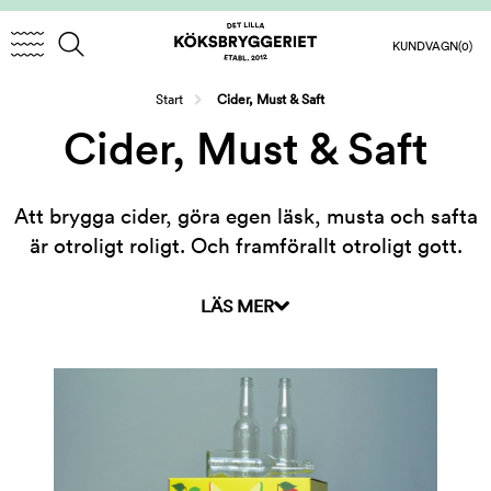
KUNDVAGN
(0)
/
Start
Cider, Must & Saft
Cider, Must & Saft
Att brygga cider, göra egen läsk, musta och safta
är otroligt roligt. Och framförallt otroligt gott.
Här hittar du utrustning och recept som behövs
för att safta och musta, göra läsk samt brygga
LÄS MER
din egen cider!
Grunden till att göra egen cider är enkelt.
1. Fixa must (helst pastöriserad)
2. Häll musten i ett jäskärl