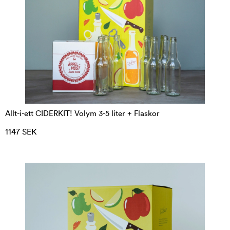
3. Tillsätt jäst
4. Låt jäsa i ca. 14 dagar
5. Tappa på flaska och kolsyra med socker
6. Ställ in i kyl och låt kolsyran utvecklas
7. Lagra så länge du orkar (efter några månader är
det godast att dricka den)
8. Provsmaka och njut
Allt-i-ett CIDERKIT! Volym 3-5 liter + Flaskor
Oavsett om du gör vin eller cider är det alltid
1147 SEK
noga med hygienen, handla utrustning för
rengöring
här
.
Vill du komma snabbt igång med att göra din
egen cider tipsar vi om Det Lilla Köksbryggeriets
ciderkit
, innehåller allt du behöver för att komma
igång. Komplettera bara med