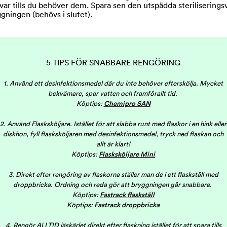
kvar tills du behöver dem. Spara sen den utspädda steriliserings
gningen (behövs i slutet).
5 TIPS FÖR SNABBARE RENGÖRING
1. Använd ett desinfektionsmedel där du inte behöver efterskölja. Mycket
bekvämare, spar vatten och framförallt tid.
Köptips:
Chemipro SAN
2. Använd Flasksköljare. Istället för att slabba runt med flaskor i en hink eller
diskhon, fyll flasksköljaren med desinfektionsmedel, tryck ned flaskan och
allt är klart!
Köptips:
Flasksköljare Mini
3. Direkt efter rengöring av flaskorna ställer man de i ett flaskställ med
droppbricka. Ordning och reda gör att bryggningen går snabbare.
Köptips:
Fastrack flaskställ
Köptips:
Fastrack droppbricka
4. Rengör ALLTID jäskärlet direkt efter flaskning istället för att spara tills