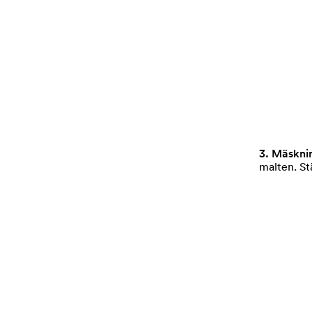
3. Mäskni
malten. Stä