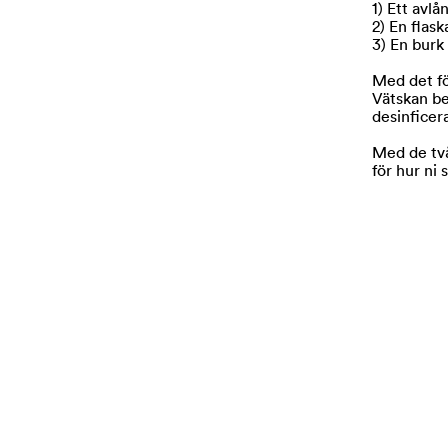
1) Ett avl
2) En flas
3) En bur
Med det fö
Vätskan be
desinficer
Med de två
för hur ni