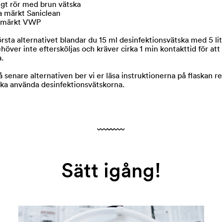
ångt rör med brun vätska
ka märkt Saniclean
k märkt VWP
rsta alternativet blandar du 15 ml desinfektionsvätska med 5 lit
höver inte eftersköljas och kräver cirka 1 min kontakttid för att
a.
 senare alternativen ber vi er läsa instruktionerna på flaskan r
 ska använda desinfektionsvätskorna.
Sätt igång!