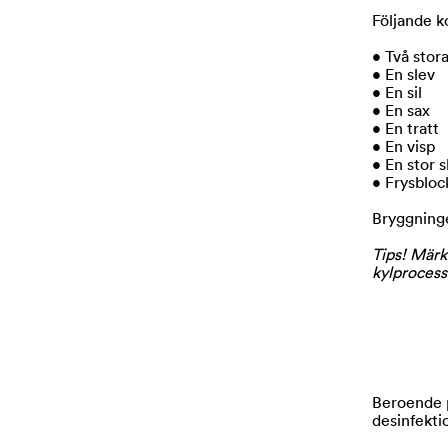
Följande k
• Två stora
• En slev
• En sil
• En sax
• En tratt
• En visp
• En stor s
• Frysblock
Bryggninge
Tips! Märk 
kylprocess
Beroende på
desinfekti