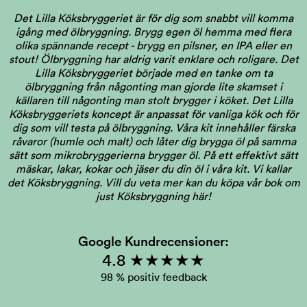
Det Lilla Köksbryggeriet är för dig som snabbt vill komma
igång med ölbryggning. Brygg egen öl hemma med flera
olika spännande recept - brygg en pilsner, en IPA eller en
stout! Ölbryggning har aldrig varit enklare och roligare. Det
Lilla Köksbryggeriet började med en tanke om ta
ölbryggning från någonting man gjorde lite skamset i
källaren till någonting man stolt brygger i köket. Det Lilla
Köksbryggeriets koncept är anpassat för vanliga kök och för
dig som vill testa på ölbryggning. Våra kit innehåller färska
råvaror (humle och malt) och låter dig brygga öl på samma
sätt som mikrobryggerierna brygger öl. På ett effektivt sätt
mäskar, lakar, kokar och jäser du din öl i våra kit. Vi kallar
det Köksbryggning.
Vill du veta mer kan du köpa vår bok om
just Köksbryggning här!
Google Kundrecensioner:
4.8 ★★★★★
98 % positiv feedback