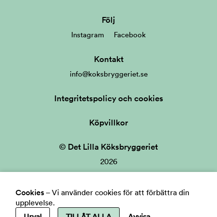
Följ
Instagram
Facebook
Kontakt
info@koksbryggeriet.se
Integritetspolicy och cookies
Köpvillkor
© Det Lilla Köksbryggeriet
2026
Cookies
–
Vi använder cookies för att förbättra din
upplevelse.
Urval
TILLÅT ALLA
Avvisa