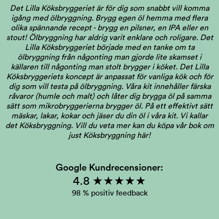
Det Lilla Köksbryggeriet är för dig som snabbt vill komma
igång med ölbryggning. Brygg egen öl hemma med flera
olika spännande recept - brygg en pilsner, en IPA eller en
stout! Ölbryggning har aldrig varit enklare och roligare. Det
Lilla Köksbryggeriet började med en tanke om ta
ölbryggning från någonting man gjorde lite skamset i
källaren till någonting man stolt brygger i köket. Det Lilla
Köksbryggeriets koncept är anpassat för vanliga kök och för
dig som vill testa på ölbryggning. Våra kit innehåller färska
råvaror (humle och malt) och låter dig brygga öl på samma
sätt som mikrobryggerierna brygger öl. På ett effektivt sätt
mäskar, lakar, kokar och jäser du din öl i våra kit. Vi kallar
det Köksbryggning.
Vill du veta mer kan du köpa vår bok om
just Köksbryggning här!
Google Kundrecensioner:
4.8 ★★★★★
98 % positiv feedback