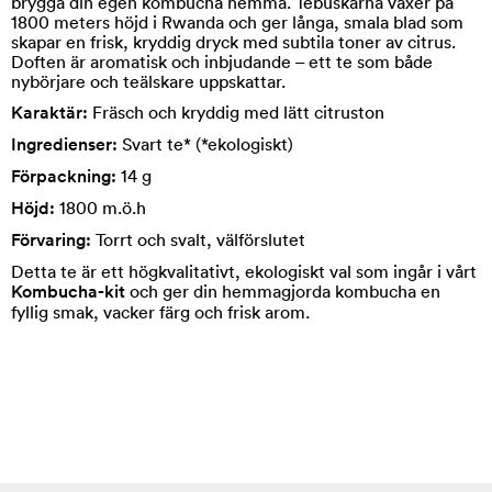
brygga din egen kombucha hemma. Tebuskarna växer på
1800 meters höjd i Rwanda och ger långa, smala blad som
skapar en frisk, kryddig dryck med subtila toner av citrus.
Doften är aromatisk och inbjudande – ett te som både
nybörjare och teälskare uppskattar.
Karaktär:
Fräsch och kryddig med lätt citruston
Ingredienser:
Svart te* (*ekologiskt)
Förpackning:
14 g
Höjd:
1800 m.ö.h
Förvaring:
Torrt och svalt, välförslutet
Detta te är ett högkvalitativt, ekologiskt val som ingår i vårt
Kombucha-kit
och ger din hemmagjorda kombucha en
fyllig smak, vacker färg och frisk arom.