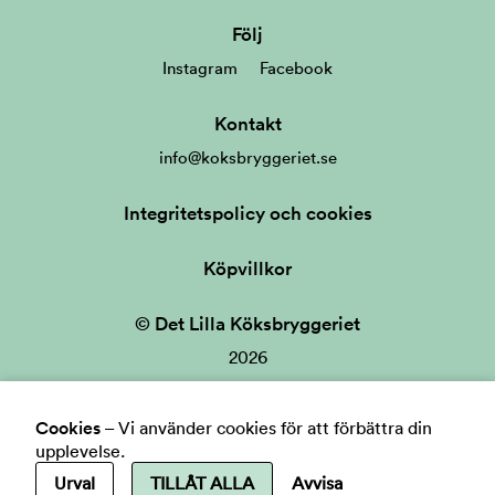
Följ
Instagram
Facebook
Kontakt
info@koksbryggeriet.se
Integritetspolicy och cookies
Köpvillkor
© Det Lilla Köksbryggeriet
2026
Cookies
–
Vi använder cookies för att förbättra din
upplevelse.
Urval
TILLÅT ALLA
Avvisa