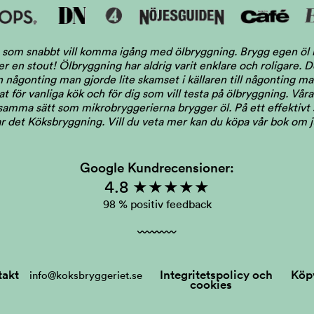
dig som snabbt vill komma igång med ölbryggning. Brygg egen ö
ler en stout! Ölbryggning har aldrig varit enklare och roligare.
någonting man gjorde lite skamset i källaren till någonting man 
 för vanliga kök och för dig som vill testa på ölbryggning. Våra 
 samma sätt som mikrobryggerierna brygger öl. På ett effektivt s
llar det Köksbryggning.
Vill du veta mer kan du köpa vår bok om 
Google Kundrecensioner:
4.8 ★★★★★
98 % positiv feedback
takt
Integritetspolicy och
Köpv
info@koksbryggeriet.se
cookies