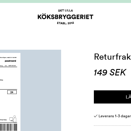
Returfrak
149
SEK
L
✓ Leverans 1-3 daga