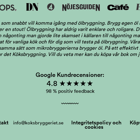
dig som snabbt vill komma igång med ölbryggning. Brygg egen ö
ler en stout! Ölbryggning har aldrig varit enklare och roligare.
någonting man gjorde lite skamset i källaren till någonting man 
 för vanliga kök och för dig som vill testa på ölbryggning. Våra 
 samma sätt som mikrobryggerierna brygger öl. På ett effektivt s
llar det Köksbryggning.
Vill du veta mer kan du köpa vår bok om 
Google Kundrecensioner:
4.8 ★★★★★
98 % positiv feedback
takt
Integritetspolicy och
Köpv
info@koksbryggeriet.se
cookies