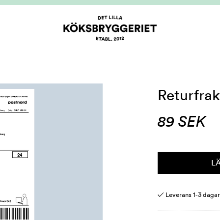
Returfrak
89
SEK
L
✓ Leverans 1-3 daga