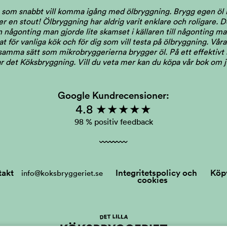
dig som snabbt vill komma igång med ölbryggning. Brygg egen ö
ler en stout! Ölbryggning har aldrig varit enklare och roligare.
någonting man gjorde lite skamset i källaren till någonting man 
 för vanliga kök och för dig som vill testa på ölbryggning. Våra 
 samma sätt som mikrobryggerierna brygger öl. På ett effektivt s
llar det Köksbryggning.
Vill du veta mer kan du köpa vår bok om 
Google Kundrecensioner:
4.8 ★★★★★
98 % positiv feedback
takt
Integritetspolicy och
Köpv
info@koksbryggeriet.se
cookies