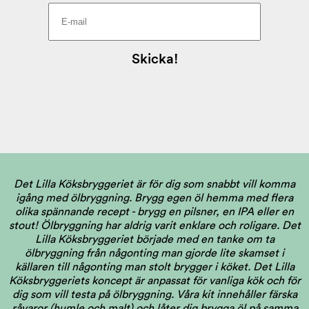
Det Lilla Köksbryggeriet är för dig som snabbt vill komma
igång med ölbryggning. Brygg egen öl hemma med flera
olika spännande recept - brygg en pilsner, en IPA eller en
stout! Ölbryggning har aldrig varit enklare och roligare. Det
Lilla Köksbryggeriet började med en tanke om ta
ölbryggning från någonting man gjorde lite skamset i
källaren till någonting man stolt brygger i köket. Det Lilla
Köksbryggeriets koncept är anpassat för vanliga kök och för
dig som vill testa på ölbryggning. Våra kit innehåller färska
råvaror (humle och malt) och låter dig brygga öl på samma