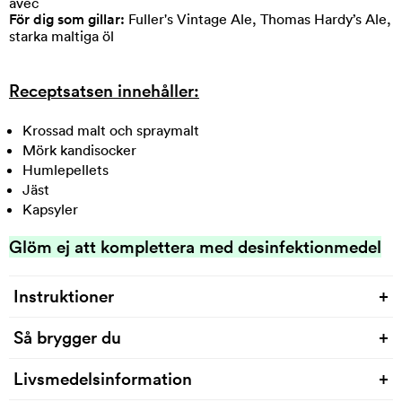
avec
För dig som gillar:
Fuller's Vintage Ale, Thomas Hardy’s Ale,
starka maltiga öl
Receptsatsen innehåller:
Krossad malt och spraymalt
Mörk kandisocker
Humlepellets
Jäst
Kapsyler
Glöm ej att komplettera med desinfektionmedel
Instruktioner
+
Så brygger du
+
Varje recept är unikt och det är viktigt att följa
instruktionerna noga för just ditt recept.
Instruktion för
Livsmedelsinformation
+
just detta recept hittar du här!