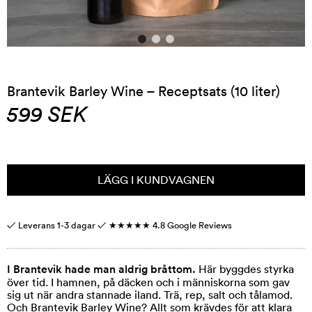
Brantevik Barley Wine – Receptsats (10 liter)
599
SEK
LÄGG I KUNDVAGNEN
✓ Leverans 1-3 dagar ✓
★★★★★
4.8 Google Reviews
I Brantevik hade man aldrig bråttom.
Här byggdes styrka
över tid. I hamnen, på däcken och i människorna som gav
sig ut när andra stannade iland. Trä, rep, salt och tålamod.
Och Brantevik Barley Wine? Allt som krävdes för att klara