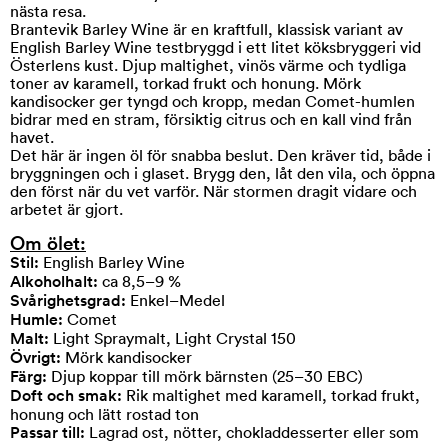
nästa resa.
Brantevik Barley Wine är en kraftfull, klassisk variant av
English Barley Wine testbryggd i ett litet köksbryggeri vid
Österlens kust. Djup maltighet, vinös värme och tydliga
toner av karamell, torkad frukt och honung. Mörk
kandisocker ger tyngd och kropp, medan Comet-humlen
bidrar med en stram, försiktig citrus och en kall vind från
havet.
Det här är ingen öl för snabba beslut. Den kräver tid, både i
bryggningen och i glaset. Brygg den, låt den vila, och öppna
den först när du vet varför. När stormen dragit vidare och
arbetet är gjort.
Om ölet:
Stil:
English Barley Wine
Alkoholhalt:
ca 8,5–9 %
Svårighetsgrad:
Enkel–Medel
Humle:
Comet
Malt:
Light Spraymalt, Light Crystal 150
Övrigt:
Mörk kandisocker
Färg:
Djup koppar till mörk bärnsten (25–30 EBC)
Doft och smak:
Rik maltighet med karamell, torkad frukt,
honung och lätt rostad ton
Passar till:
Lagrad ost, nötter, chokladdesserter eller som