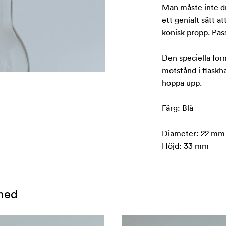
Man måste inte dri
ett genialt sätt a
konisk propp. Pass
Den speciella for
motstånd i flaskh
hoppa upp.
Färg: Blå
Diameter: 22 mm u
Höjd: 33 mm
med