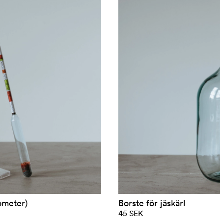
ometer)
Borste för jäskärl
45 SEK