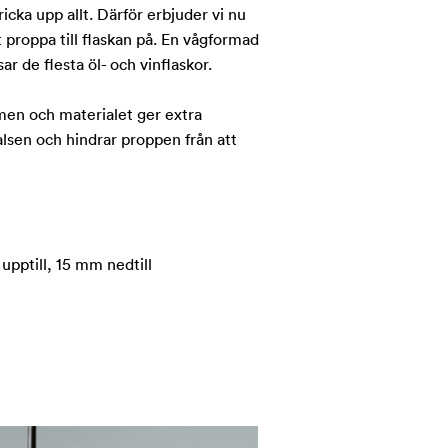
cka upp allt. Därför erbjuder vi nu
tt proppa till flaskan på. En vågformad
ar de flesta öl- och vinflaskor.
men och materialet ger extra
alsen och hindrar proppen från att
pptill, 15 mm nedtill