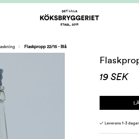
laskning
Flaskpropp 22/15 - Blå
Flaskprop
19
SEK
L
✓ Leverans 1-3 daga