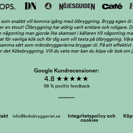
dig som snabbt vill komma igång med ölbryggning. Brygg egen ö
ler en stout! Ölbryggning har aldrig varit enklare och roligare.
någonting man gjorde lite skamset i källaren till någonting man 
 för vanliga kök och för dig som vill testa på ölbryggning. Våra 
 samma sätt som mikrobryggerierna brygger öl. På ett effektivt s
llar det Köksbryggning.
Vill du veta mer kan du köpa vår bok om 
Google Kundrecensioner:
4.8 ★★★★★
98 % positiv feedback
takt
Integritetspolicy och
Köpv
info@koksbryggeriet.se
cookies