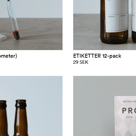
cirka 12 flaskor (
som vill börja br
står och dammar i
ytterst lite plats
nog att stå fram
Kittad för livet!
B
ometer)
ETIKETTER 12-pack
går att vändas om
29 SEK
mer är det bara a
sortiment
.
Ölbryggningen kr
anpassad för vanli
är 2-3 timmar och
att ha hemma är en
tratt, visp, en sl