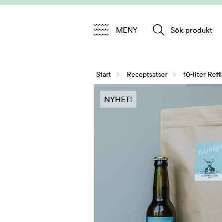
MENY
Sök produkt
Start
/
Receptsatser
/
10-liter Refi
NYHET!