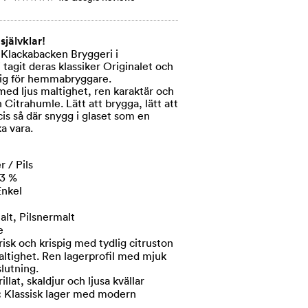
självklar!
Klackabacken Bryggeri i
i tagit deras klassiker Originalet och
glig för hemmabryggare.
ed ljus maltighet, ren karaktär och
n Citrahumle. Lätt att brygga, lätt att
is så där snygg i glaset som en
ka vara.
 / Pils
,3 %
Enkel
alt, Pilsnermalt
e
risk och krispig med tydlig citruston
ltighet. Ren lagerprofil med mjuk
lutning.
rillat, skaldjur och ljusa kvällar
:
Klassisk lager med modern