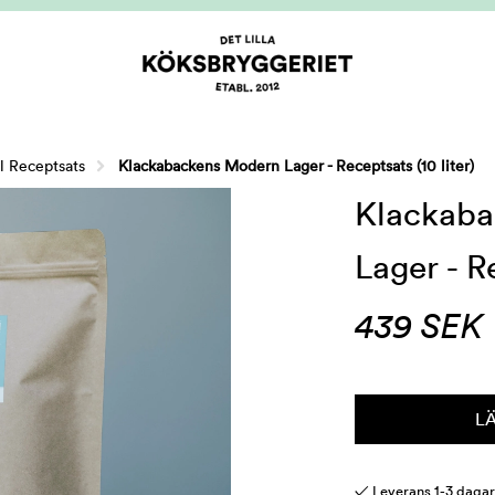
ll Receptsats
Klackabackens Modern Lager - Receptsats (10 liter)
Klackab
Lager - Re
439
SEK
L
✓ Leverans 1-3 daga