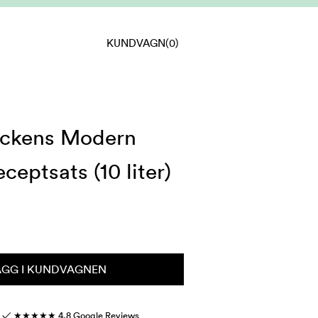
KUNDVAGN
(0)
ackens Modern
ceptsats (10 liter)
ÄGG I KUNDVAGNEN
r ✓
★★★★★
4.8 Google Reviews