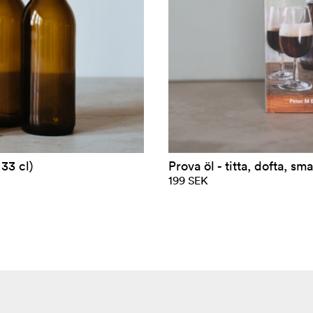
33 cl)
Prova öl - titta, dofta, sm
199 SEK