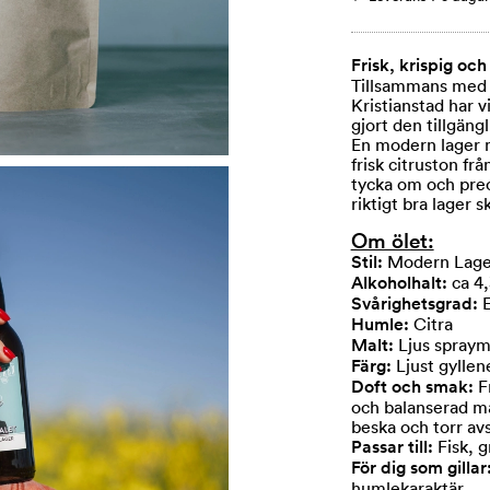
Frisk, krispig och 
Tillsammans med 
Kristianstad har v
gjort den tillgän
En modern lager m
frisk citruston frå
tycka om och prec
riktigt bra lager s
Om ölet:
Stil:
Modern Lager
Alkoholhalt:
ca 4
Svårighetsgrad:
Humle:
Citra
Malt:
Ljus spraym
Färg:
Ljust gyllen
Doft och smak:
F
och balanserad ma
beska och torr avs
Passar till:
Fisk, g
För dig som gillar
humlekaraktär