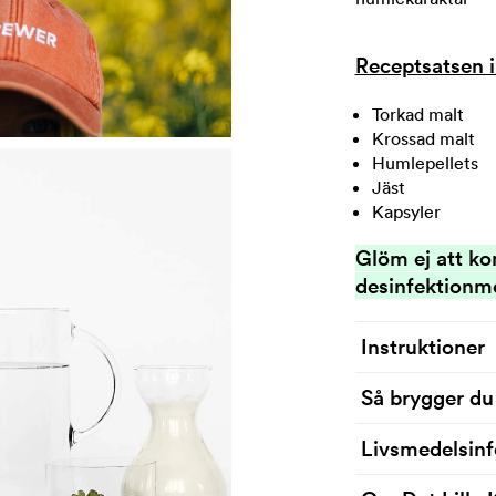
Receptsatsen i
Torkad malt
Krossad malt
Humlepellets
Jäst
Kapsyler
Glöm ej att k
desinfektionm
Instruktioner
Så brygger du
Varje recept är un
instruktionerna n
Livsmedelsin
Instruktion för ju