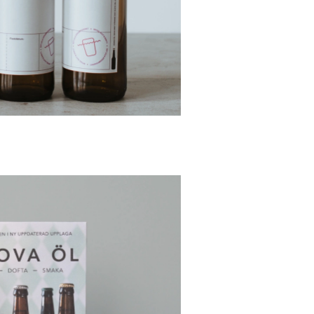
33 cl). En perfekt volym för dig
ygga öl. Inte för mycket öl som
 en källare och jäskärlet tar
 när det inte används och är fin
me som dekoration.
ryggutrustningen som medföljer
 och om igen. När du vill brygga
tt välja ett nytt recept från
vårt
äver inga stora ytor utan är
ga kök. Total tid för att brygga öl
 sen ska ölen jäsa i 4 veckor. Bra
 5-liters kastrull (eller större),
ev och tomflaskor.