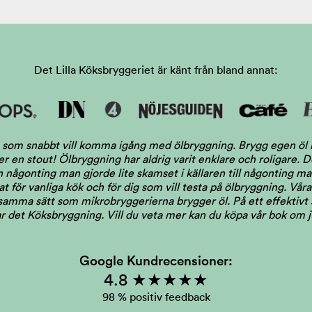
Det Lilla Köksbryggeriet är känt från bland annat:
dig som snabbt vill komma igång med ölbryggning. Brygg egen ö
ler en stout! Ölbryggning har aldrig varit enklare och roligare.
någonting man gjorde lite skamset i källaren till någonting man 
 för vanliga kök och för dig som vill testa på ölbryggning. Våra 
 samma sätt som mikrobryggerierna brygger öl. På ett effektivt s
llar det Köksbryggning.
Vill du veta mer kan du köpa vår bok om 
Google Kundrecensioner:
4.8 ★★★★★
98 % positiv feedback