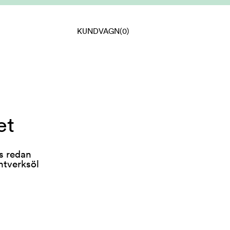
KUNDVAGN
(0)
et
s redan
ntverksöl