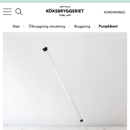
KUNDVAGN
(0)
/
/
Start
Ölbryggning utrustning
Bryggning
Pumphävert