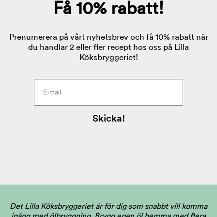
Det Lilla Köksbryggeriet är för dig som snabbt vill komma
igång med ölbryggning. Brygg egen öl hemma med flera