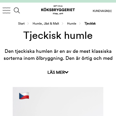
KUNDVAGN
(0)
/
/
/
Start
Humle, Jäst & Malt
Humle
Tjeckisk
Tjeckisk humle
Den tjeckiska humlen är en av de mest klassiska
sorterna inom ölbryggning. Den är örtig och med
en diskret beska. Bra humle för pilsner och
lageröl.
LÄS MER
Världens bästa humlesorter för hembryggning
samlade på en site! Här hittar du humlen som de
bästa bryggerierna använder – färsk humle i
toppkvalité för ölbryggning! Humlen packas
antingen i vakuumpåsar eller med en