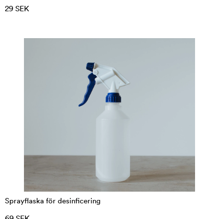
29 SEK
Sprayflaska för desinficering
69 SEK