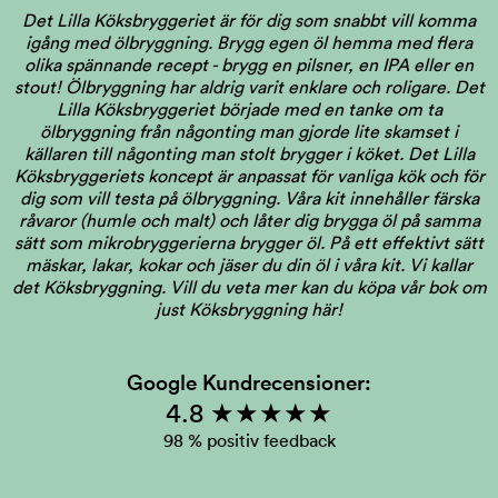
Det Lilla Köksbryggeriet är för dig som snabbt vill komma
igång med ölbryggning. Brygg egen öl hemma med flera
olika spännande recept - brygg en pilsner, en IPA eller en
stout! Ölbryggning har aldrig varit enklare och roligare. Det
Lilla Köksbryggeriet började med en tanke om ta
ölbryggning från någonting man gjorde lite skamset i
källaren till någonting man stolt brygger i köket. Det Lilla
Köksbryggeriets koncept är anpassat för vanliga kök och för
dig som vill testa på ölbryggning. Våra kit innehåller färska
råvaror (humle och malt) och låter dig brygga öl på samma
sätt som mikrobryggerierna brygger öl. På ett effektivt sätt
mäskar, lakar, kokar och jäser du din öl i våra kit. Vi kallar
det Köksbryggning.
Vill du veta mer kan du köpa vår bok om
just Köksbryggning här!
Google Kundrecensioner:
4.8 ★★★★★
98 % positiv feedback