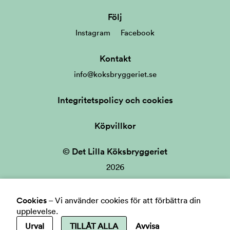
Följ
Instagram
Facebook
Kontakt
info@koksbryggeriet.se
Integritetspolicy och cookies
Köpvillkor
© Det Lilla Köksbryggeriet
2026
Cookies
–
Vi använder cookies för att förbättra din
upplevelse.
Urval
TILLÅT ALLA
Avvisa