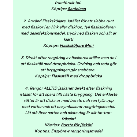
framförallt tid.
Köptips:
Saniclean
2. Använd Flasksköljare. Istället för att slabba runt
med flaskor i en hink eller diskhon, fyll flasksköljaren
med desinfektionsmedel, tryck ned flaskan och allt är
klart!
Köptips:
Flasksköljare Mini
3. Direkt efter rengöring av flaskorna ställer man de i
ett flaskställ med droppbricka. Ordning och reda gör
att bryggningen går snabbare.
Köptips:
Flaskställ med droppbricka
4. Rengör ALLTID jäskärlet direkt efter flaskning
istället för att spara tills nästa bryggning. Det enklaste
sättet är att diska ur med borste och sen fylla upp
med vatten och ett enzymbaserat rengöringsmedel.
Låt stå över natten och nästa dag är allt tip-top-
fräscht!
Köptips:
Borste för jäskärl
Köptips:
Enzybrew rengöringsmedel