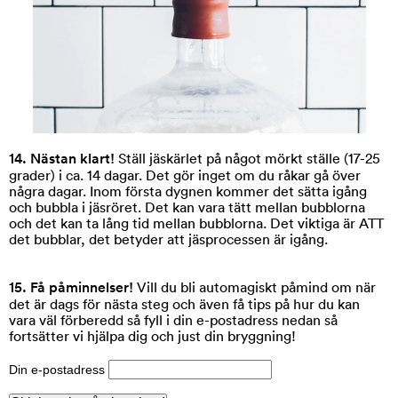
14. Nästan klart!
Ställ jäskärlet på något mörkt ställe (17-25
grader) i ca. 14 dagar. Det gör inget om du råkar gå över
några dagar. Inom första dygnen kommer det sätta igång
och bubbla i jäsröret. Det kan vara tätt mellan bubblorna
och det kan ta lång tid mellan bubblorna. Det viktiga är ATT
det bubblar, det betyder att jäsprocessen är igång.
15. Få påminnelser!
Vill du bli automagiskt påmind om när
det är dags för nästa steg och även få tips på hur du kan
vara väl förberedd så f
yll i din e-postadress nedan så
fortsätter vi hjälpa dig och just din bryggning!
Din e-postadress