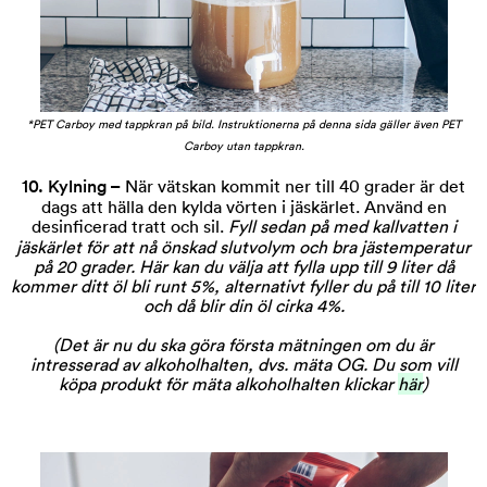
*PET Carboy med tappkran på bild. Instruktionerna på denna sida gäller även PET
Carboy utan tappkran.
10. Kylning –
När vätskan kommit ner till 40 grader är det
dags att hälla den kylda vörten i jäskärlet. Använd en
desinficerad tratt och sil.
Fyll
sedan på med kallvatten i
jäskärlet för att nå önskad slutvolym och bra jästemperatur
på 20 grader. Här kan du välja att fylla upp till 9 liter då
kommer ditt öl bli runt 5%, alternativt fyller du på till 10 liter
och då blir din öl cirka 4%.
(Det är nu du ska göra första mätningen om du är
intresserad av alkoholhalten, dvs. mäta OG. Du som vill
köpa produkt för mäta alkoholhalten klickar
här
)