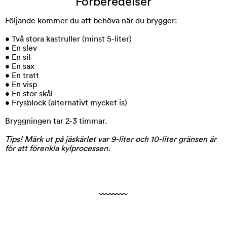
Förberedelser
Följande kommer du att behöva när du brygger:
• Två stora kastruller (minst 5-liter)
• En slev
• En sil
• En sax
• En tratt
• En visp
• En stor skål
• Frysblock (alternativt mycket is)
Bryggningen tar 2-3 timmar.
Tips! Märk ut på jäskärlet var 9-liter och 10-liter gränsen är
för att förenkla kylprocessen.