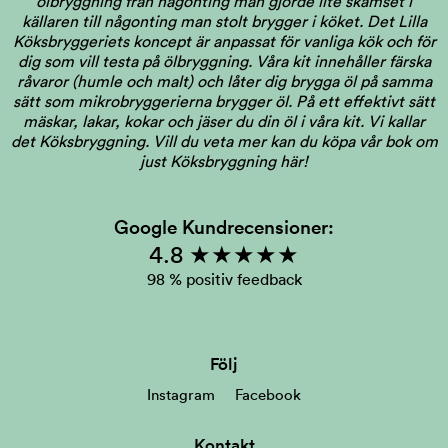
ölbryggning från någonting man gjorde lite skamset i
källaren till någonting man stolt brygger i köket. Det Lilla
Köksbryggeriets koncept är anpassat för vanliga kök och för
dig som vill testa på ölbryggning. Våra kit innehåller färska
råvaror (humle och malt) och låter dig brygga öl på samma
sätt som mikrobryggerierna brygger öl. På ett effektivt sätt
mäskar, lakar, kokar och jäser du din öl i våra kit. Vi kallar
det Köksbryggning.
Vill du veta mer kan du köpa vår bok om
just Köksbryggning här!
Google Kundrecensioner:
4.8 ★★★★★
98 % positiv feedback
Följ
Instagram
Facebook
Kontakt