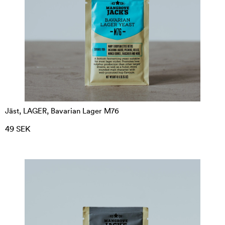
Jästen gör ölet, bryggaren gör vörten heter det.
Välj rätt jästsort till den stil du vill brygga och
glöm inte att kolla jästemperaturen.
All vår jäst är förvarad i kylutrymme, det tipset
vill vi även ge till er. Så fort ni har fått hem jästen,
lägg den i kylen så håller den bättre. Följ alltid
instruktionerna på jästpaketet när det gäller
Jäst, LAGER, Bavarian Lager M76
dosering och förkultivering. Vill du boosta din
49 SEK
jäsprocess så hittar du övrig utrustning för
jäsning av öl
här
.
Kolla in våra olika typer av jäst -
Ale
,
Lager
,
Belgisk
,
Vete
,
Bakterier
och
Cider
.