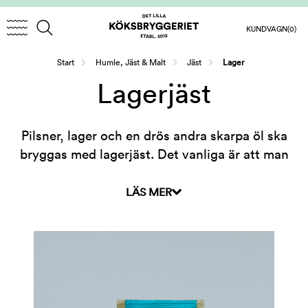
KUNDVAGN
(0)
/
/
/
Start
Humle, Jäst & Malt
Jäst
Lager
Lagerjäst
Pilsner, lager och en drös andra skarpa öl ska
bryggas med lagerjäst. Det vanliga är att man
jäser dessa sorter i kontrollerade temperaturer
ofta någonstans mellan 9-15 grader. Jästen
LÄS MER
skapar lite mer skärpa i ölet, mindre fruktighet än
alejäst.
Det Lilla Köksbryggeriet erbjuder jäst från de allra
största och mest kvalitativa tillverkararna i
världen - Mangrove, Fermentis och Lallemand.