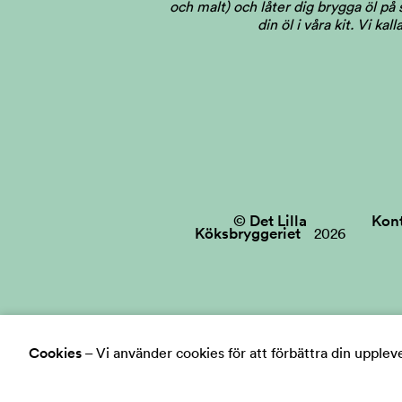
och malt) och låter dig brygga öl på
din öl i våra kit. Vi ka
© Det Lilla
Kon
Köksbryggeriet
2026
Cookies
–
Vi använder cookies för att förbättra din upplev