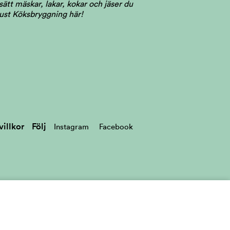
ätt mäskar, lakar, kokar och jäser du
just Köksbryggning här!
illkor
Följ
Instagram
Facebook