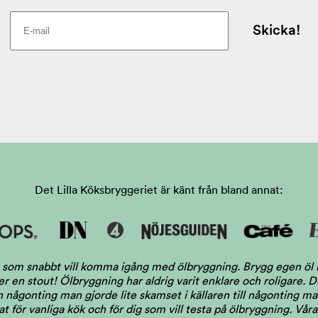
Det Lilla Köksbryggeriet är känt från bland annat:
dig som snabbt vill komma igång med ölbryggning. Brygg egen ö
ler en stout! Ölbryggning har aldrig varit enklare och roligare.
någonting man gjorde lite skamset i källaren till någonting man 
 för vanliga kök och för dig som vill testa på ölbryggning. Våra 