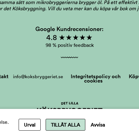
 samma sätt som mikrobryggerierna brygger öl. På ett effektivt s
llar det Köksbryggning.
Vill du veta mer kan du köpa vår bok om 
Google Kundrecensioner:
4.8 ★★★★★
98 % positiv feedback
takt
Integritetspolicy och
Köpv
info@koksbryggeriet.se
cookies
else.
Urval
TILLÅT ALLA
Avvisa