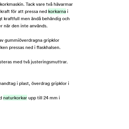
korkmaskin. Tack vare två hävarmar
 kraft för att pressa ned
korkarna
i
igt kraftfull men ändå behändig och
er när den inte används.
t av gummiöverdragna gripklor
ken pressas ned i flaskhalsen.
steras med två justeringsmuttrar.
handtag i plast, överdrag gripklor i
ed
naturkorkar
upp till 24 mm i