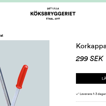
at
Korkappa
299
SEK
L
✓ Leverans 1-3 daga