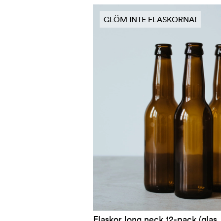
GLÖM INTE FLASKORNA!
Flaskor long neck 12-pack (glas, 