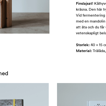
Finslajsat!
Kålhyve
kräsna. Den här hy
Vid fermentering 
med en mandolin e
att äta och du får
vetenskapligt bel
Storlek:
40 x 15 c
Material:
Trälåda, 
med