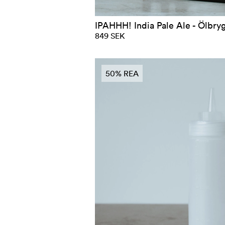
IPAHHH! India Pale Ale - Ölbrygg
849 SEK
50% REA