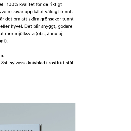
l i 100% kvalitet för de riktigt
veln skivar upp kålet väldigt tunnt.
är det bra att skära grönsaker tunnt
ller hyvel. Det blir snyggt, godare
 ut mer mjölksyra (obs, ännu ej
agt).
m.
3st. sylvassa knivblad i rostfritt stål