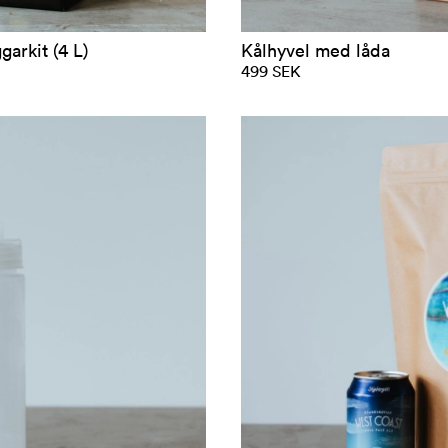
arkit (4 L)
Kålhyvel med låda
499 SEK