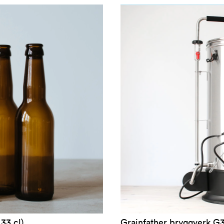
33 cl)
Grainfather bryggverk G