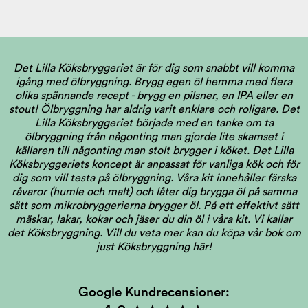
Det Lilla Köksbryggeriet är för dig som snabbt vill komma
igång med ölbryggning. Brygg egen öl hemma med flera
olika spännande recept - brygg en pilsner, en IPA eller en
stout! Ölbryggning har aldrig varit enklare och roligare. Det
Lilla Köksbryggeriet började med en tanke om ta
ölbryggning från någonting man gjorde lite skamset i
källaren till någonting man stolt brygger i köket. Det Lilla
Köksbryggeriets koncept är anpassat för vanliga kök och för
dig som vill testa på ölbryggning. Våra kit innehåller färska
råvaror (humle och malt) och låter dig brygga öl på samma
sätt som mikrobryggerierna brygger öl. På ett effektivt sätt
mäskar, lakar, kokar och jäser du din öl i våra kit. Vi kallar
det Köksbryggning.
Vill du veta mer kan du köpa vår bok om
just Köksbryggning här!
Google Kundrecensioner: