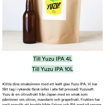
Till Yuzu IPA 4L
Till Yuzu IPA 10L
Kittla dina smaksinnen med ett kallt glas Yuzu-IPA. Vi har
fått tag i rykande färsk (eller i alla fall pressad) Yuzusaft.
Yuzu är en citrusfrukt från Japan med en smak som
påminner om citron, mandarin och grapefrukt. Frukten har
varit populär att krydda både Saison och IPA med på senare