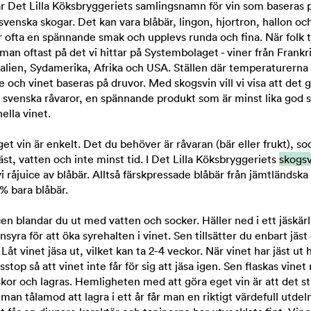
r Det Lilla Köksbryggeriets samlingsnamn för vin som baseras p
 svenska skogar. Det kan vara blåbär, lingon, hjortron, hallon oc
r ofta en spännande smak och upplevs runda och fina. När folk 
 man oftast på det vi hittar på Systembolaget - viner från Frankr
talien, Sydamerika, Afrika och USA. Ställen där temperaturerna
e och vinet baseras på druvor. Med skogsvin vill vi visa att det g
å svenska råvaror, en spännande produkt som är minst lika god
ella vinet.
et vin är enkelt. Det du behöver är råvaran (bär eller frukt), soc
 jäst, vatten och inte minst tid. I Det Lilla Köksbryggeriets
skogsv
i råjuice av blåbär. Alltså färskpressade blåbär från jämtländska
% bara blåbär.
cen blandar du ut med vatten och socker. Häller ned i ett jäskär
vinsyra för att öka syrehalten i vinet. Sen tillsätter du enbart jäst
 Låt vinet jäsa ut, vilket kan ta 2-4 veckor. När vinet har jäst ut 
jässtop så att vinet inte får för sig att jäsa igen. Sen flaskas vine
askor och lagras. Hemligheten med att göra eget vin är att det st
man tålamod att lagra i ett år får man en riktigt värdefull utdel