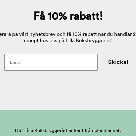
Det Lilla Köksbryggeriet är känt från bland annat: