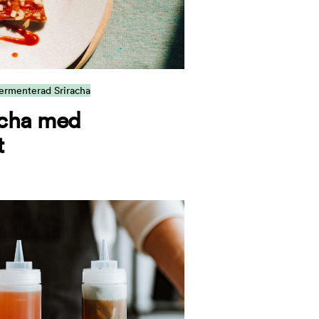
ermenterad Sriracha
acha med
t