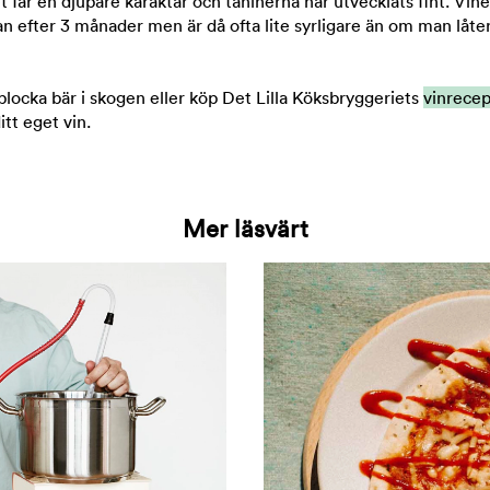
t får en djupare karaktär och taninerna har utvecklats fint. Vine
an efter 3 månader men är då ofta lite syrligare än om man låter
.
plocka bär i skogen eller köp Det Lilla Köksbryggeriets
vinrecep
itt eget vin.
Mer läsvärt