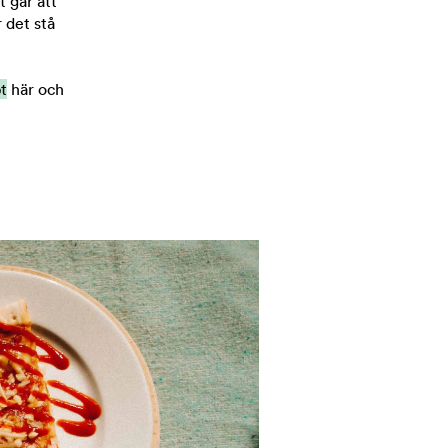
t går att
 det stå
t
här och