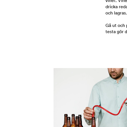
vinet. Vine
dricka red
och lagras
Gå ut och 
testa gör d