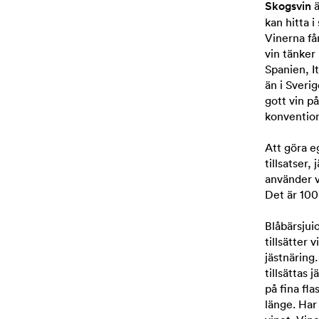
Skogsvin
ä
kan hitta i
Vinerna få
vin tänker
Spanien, I
än i Sverig
gott vin p
konvention
Att göra eg
tillsatser,
använder v
Det är 100
Blåbärsjui
tillsätter 
jästnäring.
tillsättas 
på fina fl
länge. Har 