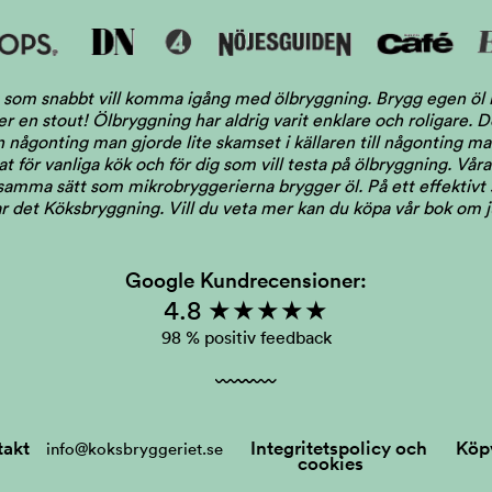
dig som snabbt vill komma igång med ölbryggning. Brygg egen ö
ler en stout! Ölbryggning har aldrig varit enklare och roligare.
någonting man gjorde lite skamset i källaren till någonting man 
 för vanliga kök och för dig som vill testa på ölbryggning. Våra 
 samma sätt som mikrobryggerierna brygger öl. På ett effektivt s
llar det Köksbryggning.
Vill du veta mer kan du köpa vår bok om 
Google Kundrecensioner:
4.8 ★★★★★
98 % positiv feedback
takt
Integritetspolicy och
Köpv
info@koksbryggeriet.se
cookies