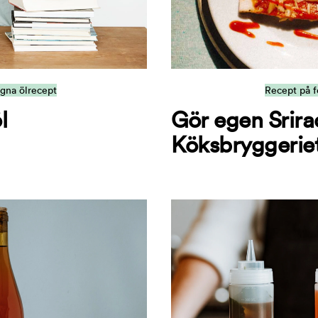
egna ölrecept
Recept på f
l
Gör egen Srir
Köksbryggerie