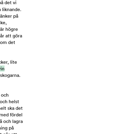
å det vi
h liknande.
tänker på
ike,
 är högre
år att göra
 som det
ker, lite
in
 skogarna.
l och
 och helst
helt ska det
t med fördel
å och lagra
ning på