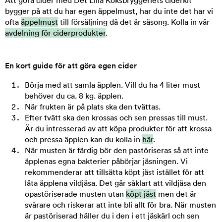
Att göra cider med Det Lilla Köksbryggeriets ciderkit
bygger på att du har egen äppelmust, har du inte det har vi
ofta
äppelmust
till försäljning då det är säsong. Kolla in vår
avdelning för ciderprodukter
.
En kort guide för att göra egen cider
Börja med att samla äpplen. Vill du ha 4 liter must
behöver du ca. 8 kg. äpplen.
När frukten är på plats ska den tvättas.
Efter tvätt ska den krossas och sen pressas till must.
Är du intresserad av att köpa produkter för att krossa
och pressa äpplen kan du kolla in
här
.
När musten är färdig bör den pastöriseras så att inte
äpplenas egna bakterier påbörjar jäsningen. Vi
rekommenderar att tillsätta köpt jäst istället för att
låta äpplena vildjäsa. Det går såklart att vildjäsa den
opastöriserade musten utan
köpt jäst
men det är
svårare och riskerar att inte bli allt för bra. När musten
är pastöriserad häller du i den i ett jäskärl och sen